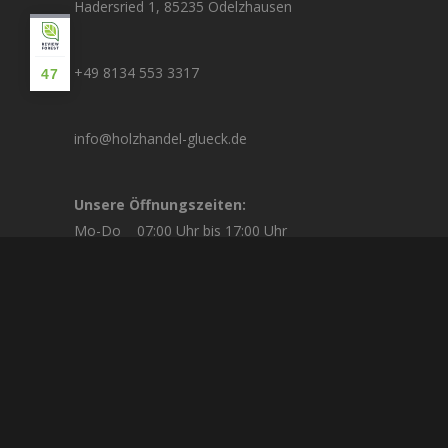
Hadersried 1, 85235 Odelzhausen
+49 8134 553 3317
47
info@holzhandel-glueck.de
Unsere Öffnungszeiten:
Mo-Do 07:00 Uhr bis 17:00 Uhr
Fr 07:00 Uhr bis 12:00 Uhr
Sa nach Absprache
© 2026 Holzhandel Glück