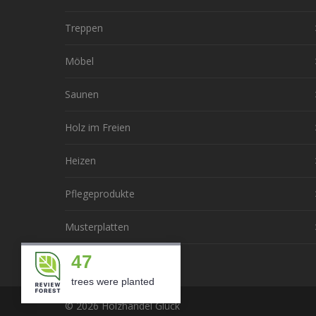
Treppen
Möbel
Saunen
Holz im Freien
Heizen
Pflegeprodukte
Musterplatten
47
trees were planted
© 2026 Holzhandel Glück